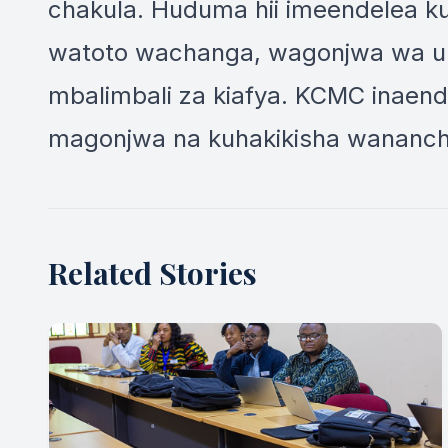
chakula. Huduma hii imeendelea 
watoto wachanga, wagonjwa wa u
mbalimbali za kiafya. KCMC inaende
magonjwa na kuhakikisha wananch
Related Stories