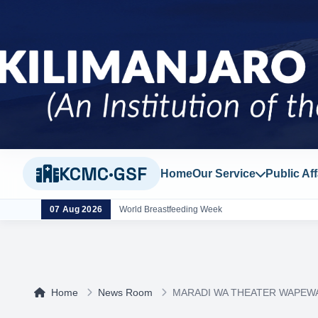
KCMC·GSF
Home
Our Service
Public Aff
07 Aug 2026
World Breastfeeding Week
Home
News Room
MARADI WA THEATER WAPEW