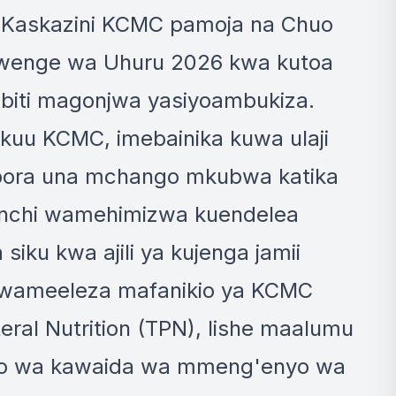
ya Kaskazini KCMC pamoja na Chuo
wenge wa Uhuru 2026 kwa kutoa
ibiti magonjwa yasiyoambukiza.
Kikuu KCMC, imebainika kuwa ulaji
ia bora una mchango mkubwa katika
anchi wamehimizwa kuendelea
iku kwa ajili ya kujenga jamii
e wameeleza mafanikio ya KCMC
teral Nutrition (TPN), lishe maalumu
mo wa kawaida wa mmeng'enyo wa