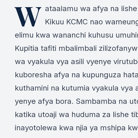
W
ataalamu wa afya na lish
Kikuu KCMC nao wameunga
elimu kwa wananchi kuhusu umuhim
Kupitia tafiti mbalimbali zilizofa
wa vyakula vya asili vyenye virutu
kuboresha afya na kupunguza hat
kuthamini na kutumia vyakula vya as
yenye afya bora. Sambamba na uto
katika utoaji wa huduma za lishe ti
inayotolewa kwa njia ya mshipa