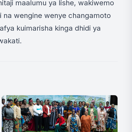
taji maalumu ya lishe, wakiwemo
i na wengine wenye changamoto
afya kuimarisha kinga dhidi ya
akati.