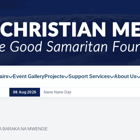
airs
Event Gallery
Projects
Support Services
About Us
08 Aug 2026
Nane Nane Day
A BARAKA NA MWENGE