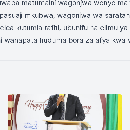
kuwapa matumaini wagonjwa wenye mahi
pasuaji mkubwa, wagonjwa wa saratan
lea kutumia tafiti, ubunifu na elimu ya 
i wanapata huduma bora za afya kwa w