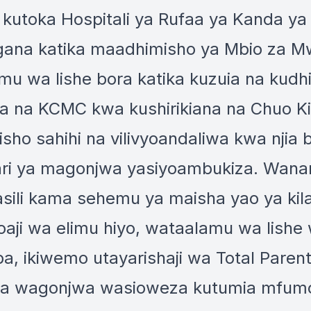
e kutoka Hospitali ya Rufaa ya Kanda 
na katika maadhimisho ya Mbio za M
u wa lishe bora katika kuzuia na kudh
nywa na KCMC kwa kushirikiana na Chuo 
bisho sahihi na vilivyoandaliwa kwa nj
ari ya magonjwa yasiyoambukiza. Wan
ili kama sehemu ya maisha yao ya kila s
aji wa elimu hiyo, wataalamu wa lish
ba, ikiwemo utayarishaji wa Total Paren
 kwa wagonjwa wasioweza kutumia mfu